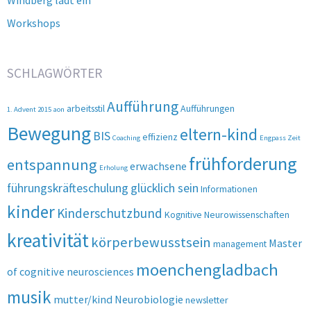
Windberg lädt ein
Workshops
SCHLAGWÖRTER
Aufführung
arbeitsstil
Aufführungen
1. Advent 2015
aon
Bewegung
eltern-kind
BIS
effizienz
Coaching
Engpass Zeit
frühforderung
entspannung
erwachsene
Erholung
führungskräfteschulung
glücklich sein
Informationen
kinder
Kinderschutzbund
Kognitive Neurowissenschaften
kreativität
körperbewusstsein
Master
management
moenchengladbach
of cognitive neurosciences
musik
mutter/kind
Neurobiologie
newsletter