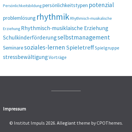
potenzial
persönlichkeitstypen
Persönlichkeitsbildung
rhythmik
problemlösung
Rhythmisch-musikalische
Rhythmisch-musiklaische Erziehung
Erziehung
selbstmanagement
Schulkinderförderung
soziales-lernen
Spieletreff
Seminare
Spielgruppe
stressbewältigung
Vorträge
Impressum
© Institut Impuls 2026.
Allegiant
theme by CPOThemes.