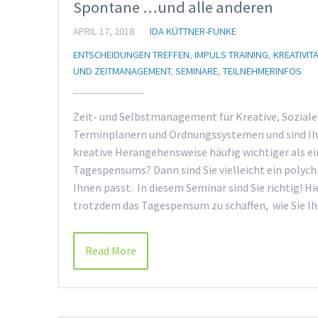
Spontane …und alle anderen
APRIL 17, 2018
IDA KÜTTNER-FUNKE
ENTSCHEIDUNGEN TREFFEN
,
IMPULS TRAINING
,
KREATIVITÄ
UND ZEITMANAGEMENT
,
SEMINARE
,
TEILNEHMERINFOS
Zeit- und Selbstmanagement für Kreative, Soziale
Terminplanern und Ordnungssystemen und sind I
kreative Herangehensweise häufig wichtiger als e
Tagespensums? Dann sind Sie vielleicht ein polych
Ihnen passt. In diesem Seminar sind Sie richtig! H
trotzdem das Tagespensum zu schaffen, wie Sie I
Read More