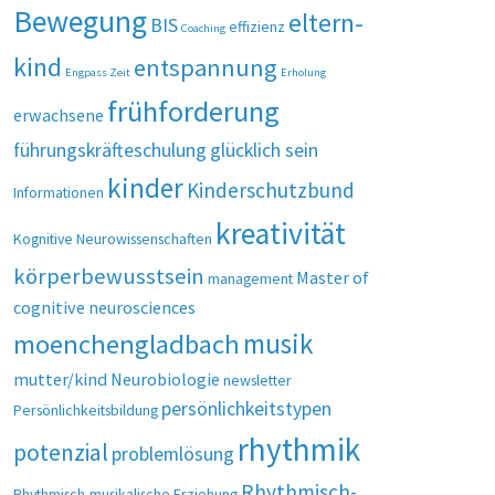
Bewegung
eltern-
BIS
effizienz
Coaching
kind
entspannung
Engpass Zeit
Erholung
frühforderung
erwachsene
führungskräfteschulung
glücklich sein
kinder
Kinderschutzbund
Informationen
kreativität
Kognitive Neurowissenschaften
körperbewusstsein
Master of
management
cognitive neurosciences
musik
moenchengladbach
mutter/kind
Neurobiologie
newsletter
persönlichkeitstypen
Persönlichkeitsbildung
rhythmik
potenzial
problemlösung
Rhythmisch-
Rhythmisch-musikalische Erziehung