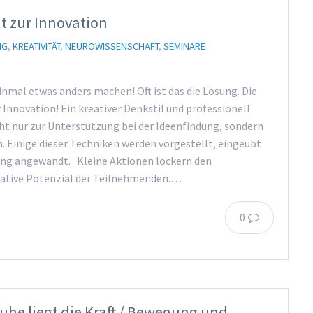
t zur Innovation
NG
,
KREATIVITÄT
,
NEUROWISSENSCHAFT
,
SEMINARE
inmal etwas anders machen! Oft ist das die Lösung. Die
Innovation! Ein kreativer Denkstil und professionell
ht nur zur Unterstützung bei der Ideenfindung, sondern
 Einige dieser Techniken werden vorgestellt, eingeübt
ung angewandt. Kleine Aktionen lockern den
reative Potenzial der Teilnehmenden.…
0
he liegt die Kraft / Bewegung und