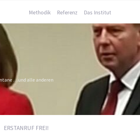
Methodik
Referenz
Das Institut
ontane …und alle anderen
ERSTANRUF FREI!