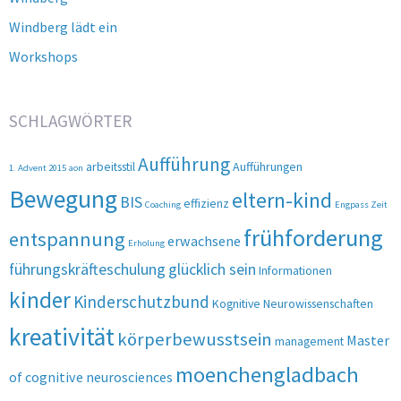
Windberg lädt ein
Workshops
SCHLAGWÖRTER
Aufführung
arbeitsstil
Aufführungen
1. Advent 2015
aon
Bewegung
eltern-kind
BIS
effizienz
Coaching
Engpass Zeit
frühforderung
entspannung
erwachsene
Erholung
führungskräfteschulung
glücklich sein
Informationen
kinder
Kinderschutzbund
Kognitive Neurowissenschaften
kreativität
körperbewusstsein
Master
management
moenchengladbach
of cognitive neurosciences