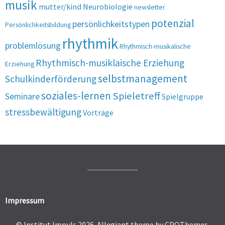
musik
mutter/kind
Neurobiologie
newsletter
potenzial
persönlichkeitstypen
Persönlichkeitsbildung
rhythmik
problemlösung
Rhythmisch-musikalische
Rhythmisch-musiklaische Erziehung
Erziehung
selbstmanagement
Schulkinderförderung
soziales-lernen
Spieletreff
Seminare
Spielgruppe
stressbewältigung
Vorträge
Impressum
© Institut Impuls 2026.
Allegiant
theme by CPOThemes.