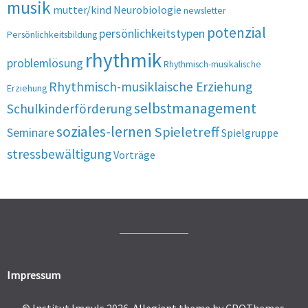
musik
mutter/kind
Neurobiologie
newsletter
potenzial
persönlichkeitstypen
Persönlichkeitsbildung
rhythmik
problemlösung
Rhythmisch-musikalische
Rhythmisch-musiklaische Erziehung
Erziehung
selbstmanagement
Schulkinderförderung
soziales-lernen
Spieletreff
Seminare
Spielgruppe
stressbewältigung
Vorträge
Impressum