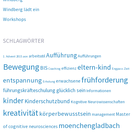
Windberg lädt ein
Workshops
SCHLAGWÖRTER
Aufführung
arbeitsstil
Aufführungen
1. Advent 2015
aon
Bewegung
eltern-kind
BIS
effizienz
Coaching
Engpass Zeit
frühforderung
entspannung
erwachsene
Erholung
führungskräfteschulung
glücklich sein
Informationen
kinder
Kinderschutzbund
Kognitive Neurowissenschaften
kreativität
körperbewusstsein
Master
management
moenchengladbach
of cognitive neurosciences