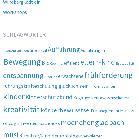
Windberg lädt ein
Workshops
SCHLAGWÖRTER
Aufführung
arbeitsstil
Aufführungen
1. Advent 2015
aon
Bewegung
eltern-kind
BIS
effizienz
Coaching
Engpass Zeit
frühforderung
entspannung
erwachsene
Erholung
führungskräfteschulung
glücklich sein
Informationen
kinder
Kinderschutzbund
Kognitive Neurowissenschaften
kreativität
körperbewusstsein
Master
management
moenchengladbach
of cognitive neurosciences
musik
mutter/kind
Neurobiologie
newsletter