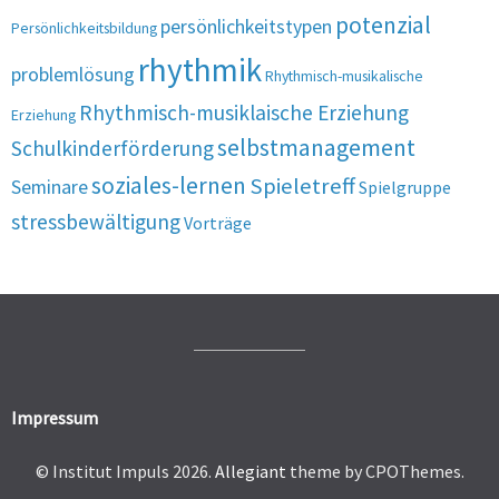
potenzial
persönlichkeitstypen
Persönlichkeitsbildung
rhythmik
problemlösung
Rhythmisch-musikalische
Rhythmisch-musiklaische Erziehung
Erziehung
selbstmanagement
Schulkinderförderung
soziales-lernen
Spieletreff
Seminare
Spielgruppe
stressbewältigung
Vorträge
Impressum
© Institut Impuls 2026.
Allegiant
theme by CPOThemes.