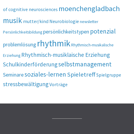
moenchengladbach
of cognitive neurosciences
musik
mutter/kind
Neurobiologie
newsletter
potenzial
persönlichkeitstypen
Persönlichkeitsbildung
rhythmik
problemlösung
Rhythmisch-musikalische
Rhythmisch-musiklaische Erziehung
Erziehung
selbstmanagement
Schulkinderförderung
soziales-lernen
Spieletreff
Seminare
Spielgruppe
stressbewältigung
Vorträge