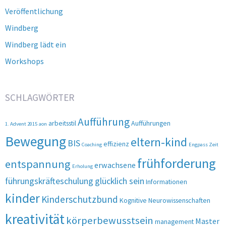
Veröffentlichung
Windberg
Windberg lädt ein
Workshops
SCHLAGWÖRTER
Aufführung
arbeitsstil
Aufführungen
1. Advent 2015
aon
Bewegung
eltern-kind
BIS
effizienz
Coaching
Engpass Zeit
frühforderung
entspannung
erwachsene
Erholung
führungskräfteschulung
glücklich sein
Informationen
kinder
Kinderschutzbund
Kognitive Neurowissenschaften
kreativität
körperbewusstsein
Master
management