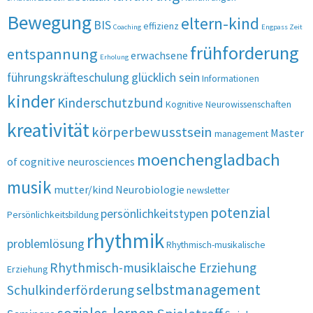
Bewegung
eltern-kind
BIS
effizienz
Coaching
Engpass Zeit
frühforderung
entspannung
erwachsene
Erholung
führungskräfteschulung
glücklich sein
Informationen
kinder
Kinderschutzbund
Kognitive Neurowissenschaften
kreativität
körperbewusstsein
Master
management
moenchengladbach
of cognitive neurosciences
musik
mutter/kind
Neurobiologie
newsletter
potenzial
persönlichkeitstypen
Persönlichkeitsbildung
rhythmik
problemlösung
Rhythmisch-musikalische
Rhythmisch-musiklaische Erziehung
Erziehung
selbstmanagement
Schulkinderförderung