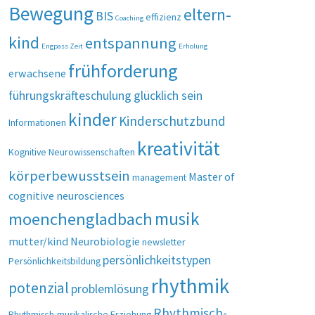
Bewegung
eltern-
BIS
effizienz
Coaching
kind
entspannung
Engpass Zeit
Erholung
frühforderung
erwachsene
führungskräfteschulung
glücklich sein
kinder
Kinderschutzbund
Informationen
kreativität
Kognitive Neurowissenschaften
körperbewusstsein
Master of
management
cognitive neurosciences
musik
moenchengladbach
mutter/kind
Neurobiologie
newsletter
persönlichkeitstypen
Persönlichkeitsbildung
rhythmik
potenzial
problemlösung
Rhythmisch-
Rhythmisch-musikalische Erziehung