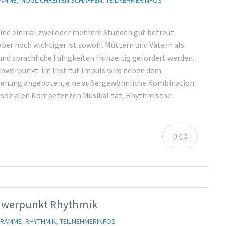
AMME
,
MÖGLICHKEITEN SCHAFFEN
,
TEILNEHMERINFOS
Kind einmal zwei oder mehrere Stunden gut betreut
f. Aber noch wichtiger ist sowohl Müttern und Vätern als
 und sprachliche Fähigkeiten frühzeitig gefördert werden.
hwerpunkt. Im Institut Impuls wird neben dem
iehung angeboten, eine außergewöhnliche Kombination.
nd sozialen Kompetenzen Musikalität, Rhythmische
0
chwerpunkt Rhythmik
GRAMME
,
RHYTHMIK
,
TEILNEHMERINFOS