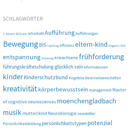
SCHLAGWÖRTER
Aufführung
arbeitsstil
Aufführungen
1. Advent 2015
aon
Bewegung
eltern-kind
BIS
effizienz
Coaching
Engpass Zeit
frühforderung
entspannung
erwachsene
Erholung
führungskräfteschulung
glücklich sein
Informationen
kinder
Kinderschutzbund
Kognitive Neurowissenschaften
kreativität
körperbewusstsein
Master
management
moenchengladbach
of cognitive neurosciences
musik
mutter/kind
Neurobiologie
newsletter
potenzial
persönlichkeitstypen
Persönlichkeitsbildung