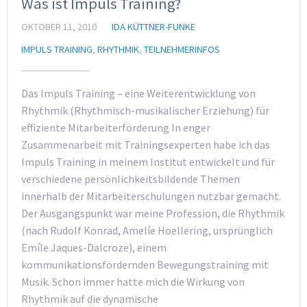
Was ist Impuls Training?
OKTOBER 11, 2010
IDA KÜTTNER-FUNKE
IMPULS TRAINING
,
RHYTHMIK
,
TEILNEHMERINFOS
Das Impuls Training – eine Weiterentwicklung von
Rhythmik (Rhythmisch-musikalischer Erziehung) für
effiziente Mitarbeiterförderung In enger
Zusammenarbeit mit Trainingsexperten habe ich das
Impuls Training in meinem Institut entwickelt und für
verschiedene persönlichkeitsbildende Themen
innerhalb der Mitarbeiterschulungen nutzbar gemacht.
Der Ausgangspunkt war meine Profession, die Rhythmik
(nach Rudolf Konrad, Amelíe Hoellering, ursprünglich
Emíle Jaques-Dalcroze), einem
kommunikationsfördernden Bewegungstraining mit
Musik. Schon immer hatte mich die Wirkung von
Rhythmik auf die dynamische