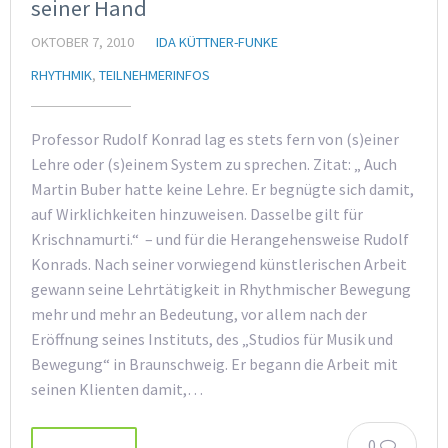
seiner Hand
OKTOBER 7, 2010
IDA KÜTTNER-FUNKE
RHYTHMIK
,
TEILNEHMERINFOS
Professor Rudolf Konrad lag es stets fern von (s)einer
Lehre oder (s)einem System zu sprechen. Zitat: „ Auch
Martin Buber hatte keine Lehre. Er begnügte sich damit,
auf Wirklichkeiten hinzuweisen. Dasselbe gilt für
Krischnamurti.“ – und für die Herangehensweise Rudolf
Konrads. Nach seiner vorwiegend künstlerischen Arbeit
gewann seine Lehrtätigkeit in Rhythmischer Bewegung
mehr und mehr an Bedeutung, vor allem nach der
Eröffnung seines Instituts, des „Studios für Musik und
Bewegung“ in Braunschweig. Er begann die Arbeit mit
seinen Klienten damit,…
0