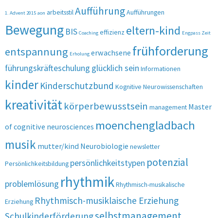
Aufführung
arbeitsstil
Aufführungen
1. Advent 2015
aon
Bewegung
eltern-kind
BIS
effizienz
Coaching
Engpass Zeit
frühforderung
entspannung
erwachsene
Erholung
führungskräfteschulung
glücklich sein
Informationen
kinder
Kinderschutzbund
Kognitive Neurowissenschaften
kreativität
körperbewusstsein
Master
management
moenchengladbach
of cognitive neurosciences
musik
mutter/kind
Neurobiologie
newsletter
potenzial
persönlichkeitstypen
Persönlichkeitsbildung
rhythmik
problemlösung
Rhythmisch-musikalische
Rhythmisch-musiklaische Erziehung
Erziehung
selbstmanagement
Schulkinderförderung